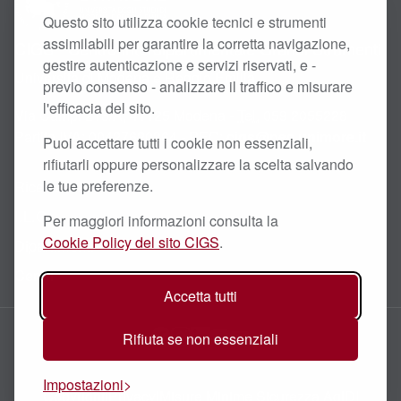
Questo sito utilizza cookie tecnici e strumenti
assimilabili per garantire la corretta navigazione,
CIGS - Centro Interdipartimentale Grandi Strumenti
gestire autenticazione e servizi riservati, e -
Università di Modena e Reggio Emilia
previo consenso - analizzare il traffico e misurare
l'efficacia del sito.
Via Campi 213/A, 41125 Modena -
Tel.
059 2055228
Partita
IVA
: 00427620364 - PEC:
cigs@pec.unimore.it
Puoi accettare tutti i cookie non essenziali,
rifiutarli oppure personalizzare la scelta salvando
Ricerca Scientifica
le tue preferenze.
I.L.O.
Per maggiori informazioni consulta la
Cookie Policy del sito CIGS
.
Dipartimenti
Centri
Accetta tutti
Facebook
Instagram
LinkedIn
YouTube
Email
Rifiuta se non essenziali
Impostazioni
Copyright
|
Privacy
|
Misure Minime Sicurezza AgID
|