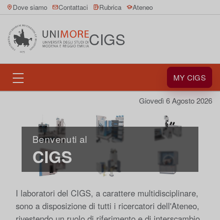
Dove siamo
Contattaci
Rubrica
Ateneo
CIGS
MY CIGS
Giovedì 6 Agosto 2026
Benvenuti al
CIGS
I
laboratori del CIGS
, a carattere multidisciplinare,
sono a disposizione di tutti i ricercatori dell'Ateneo,
rivestendo un ruolo di riferimento e di interscambio