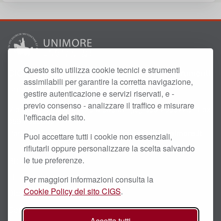
Questo sito utilizza cookie tecnici e strumenti
CIGS - Centro Interdipartimentale Grandi Strumenti
assimilabili per garantire la corretta navigazione,
Università di Modena e Reggio Emilia
gestire autenticazione e servizi riservati, e -
previo consenso - analizzare il traffico e misurare
Via Campi 213/A, 41125 Modena -
Tel.
059 2055228 - Fax
l'efficacia del sito.
059 2055600
Partita
IVA
: 00427620364 - PEC:
cigs@pec.unimore.it
Puoi accettare tutti i cookie non essenziali,
rifiutarli oppure personalizzare la scelta salvando
le tue preferenze.
Ricerca Scientifica
I.L.O.
Per maggiori informazioni consulta la
Cookie Policy del sito CIGS
.
Dipartimenti
Centri
Accetta tutti