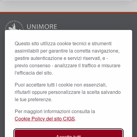
Questo sito utilizza cookie tecnici e strumenti
CIGS - Centro Interdipartimentale Grandi Strumenti
assimilabili per garantire la corretta navigazione,
Università di Modena e Reggio Emilia
gestire autenticazione e servizi riservati, e -
previo consenso - analizzare il traffico e misurare
Via Campi 213/A, 41125 Modena -
Tel.
059 2055228 - Fax
l'efficacia del sito.
059 2055600
Partita
IVA
: 00427620364 - PEC:
cigs@pec.unimore.it
Puoi accettare tutti i cookie non essenziali,
rifiutarli oppure personalizzare la scelta salvando
le tue preferenze.
Ricerca Scientifica
I.L.O.
Per maggiori informazioni consulta la
Cookie Policy del sito CIGS
.
Dipartimenti
Centri
Accetta tutti