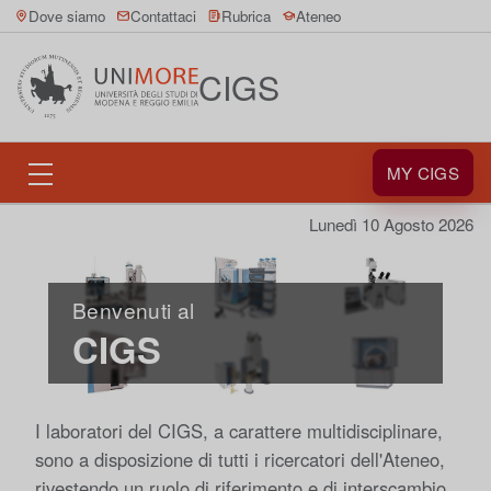
Dove siamo
Contattaci
Rubrica
Ateneo
CIGS
MY CIGS
Lunedì 10 Agosto 2026
Benvenuti al
CIGS
I
laboratori del CIGS
, a carattere multidisciplinare,
sono a disposizione di tutti i ricercatori dell'Ateneo,
rivestendo un ruolo di riferimento e di interscambio